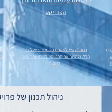
לצמצום עלויות והשבחת ערך
הפרויקט
המטרה היא למקסם כל מטר, לייעל כל
בחת
לי
חלל, ולהפוך את הפרויקט לרווחי יותר עבור
ט
חב
היזם.
ת
מק
ניהול תכנון של פרויק