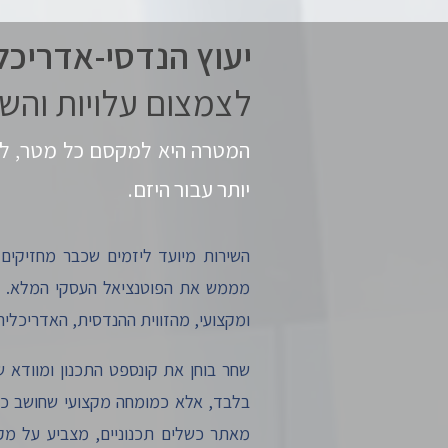
יעוץ הנדסי-אדריכל
לצמצום עלויות והש
​המטרה היא למקסם כל מטר, ליי
יותר עבור היזם.
השירות מיועד ליזמים שכבר מחזיקים 
מממש את הפוטנציאל העסקי המלא. ב
ומקצועי, מהזווית ההנדסית, האדריכלית 
שחר בוחן את קונספט התכנון ומוודא שה
בלבד, אלא כמומחה מקצועי שחושב כמו
מאתר כשלים תכנוניים, מצביע על מקומ