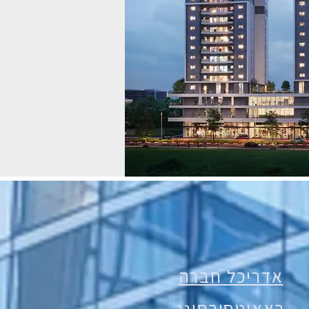
אדריכל חברה
באאוטסורסינג